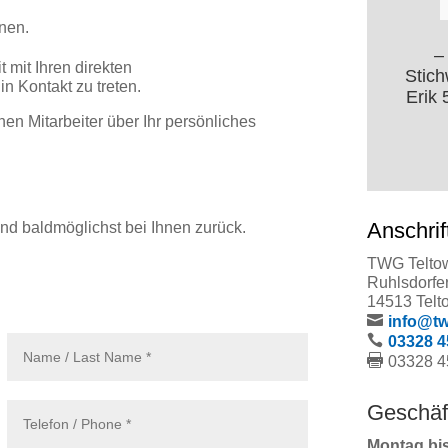
hnen.
–
 mit Ihren direkten
Stich
n Kontakt zu treten.
Erik 
n Mitarbeiter über Ihr persönliches
Anschrif
und baldmöglichst bei Ihnen zurück.
TWG Telto
Ruhlsdorfe
14513 Telt
info@tw
03328 4
03328 
Geschäf
Montag bi