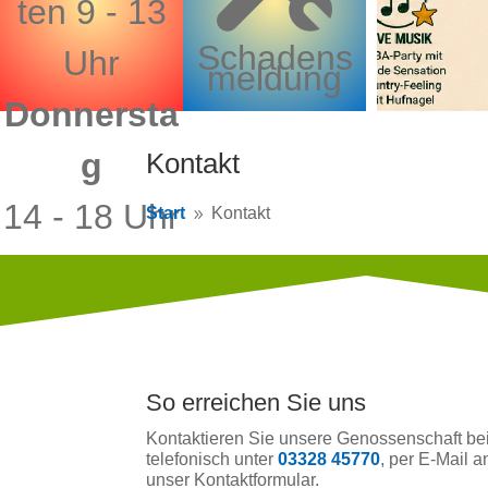
ten 9 - 13
Schadens
Uhr
meldung
Donnersta
g
Kontakt
14 - 18 Uhr
Start
Kontakt
9
So erreichen Sie uns
Kontaktieren Sie unsere Genossenschaft b
telefonisch unter
03328 45770
, per E-Mail 
unser Kontaktformular.