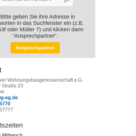
 Bitte geben Sie ihre Adresse in
worten in das Suchfenster ein (z.B.
53f oder Müller 7) und klicken dann
“Ansprechpartner”.
Ansprechpartner
t
wer Wohnungsbaugenossenschaft e.G.
r Straße 23
ow
g-eg.de
5770
457777
tszeiten
s Mittwoch