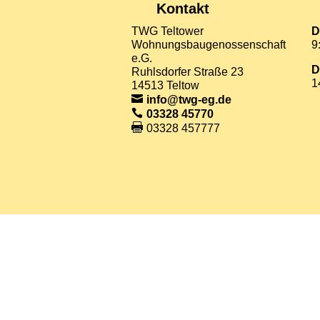
Kontakt
TWG Teltower
D
Wohnungsbaugenossenschaft
9
e.G.
D
Ruhlsdorfer Straße 23
1
14513 Teltow
info@twg-eg.de
03328 45770
03328 457777