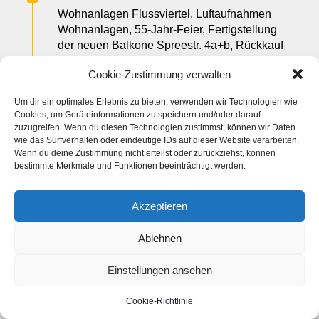
Wohnanlagen Flussviertel, Luftaufnahmen
Wohnanlagen, 55-Jahr-Feier, Fertigstellung
der neuen Balkone Spreestr. 4a+b, Rückkauf
einer Wohnung in der Gustl-Sandtner-Str. 2b,
Cookie-Zustimmung verwalten
Grundstücksankauf Ruhlsdorfer Platz
anschließend an die Flächen der Ida-
Um dir ein optimales Erlebnis zu bieten, verwenden wir Technologien wie
Kellotat-Str. 1a-c, Fertigstellung und
Cookies, um Geräteinformationen zu speichern und/oder darauf
Vermietung von neu geschaffenen PKW-
zuzugreifen. Wenn du diesen Technologien zustimmst, können wir Daten
Stellplätzen Bodestr. 6 und Gustl-Sandtner-
wie das Surfverhalten oder eindeutige IDs auf dieser Website verarbeiten.
Wenn du deine Zustimmung nicht erteilst oder zurückziehst, können
Str. 1, Abschluss der Umrüstung der
bestimmte Merkmale und Funktionen beeinträchtigt werden.
Kabelbreitbandanlage, Fertigstellung und
Inbetriebnahme des neuen
Versammlungsraumes im Anbau der
Akzeptieren
Ruhlsdorfer Str. 23, Abschluss der
Umstellung der Heizungs- und
Ablehnen
Warmwasseranlagen auf Fernwärme im
Bereich der ehemaligen GEWOBA, Beginn
Einstellungen ansehen
der Sanierung von Kelleraussenwänden und
Dächer “Neue Wohnstadt” sugsessive nach
Cookie-Richtlinie
Priorität