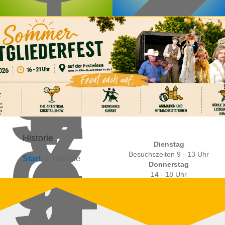
4
w
5
g-
7
e
Schadensmeldung
7
g.
Historie
0
Dienstag
Besuchszeiten 9 - 13 Uhr
Start
Historie
9
d
Donnerstag
14 - 18 Uhr