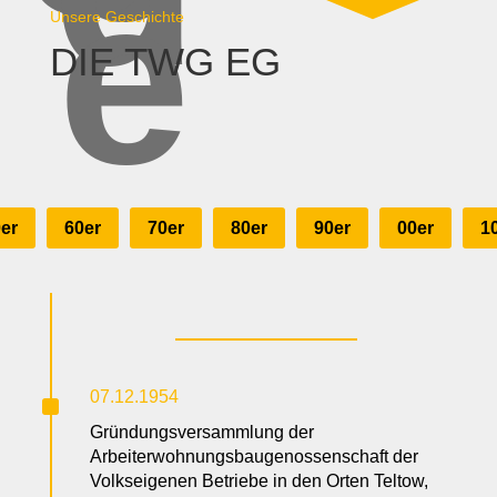
e
Unsere Geschichte
DIE TWG EG
er
60er
70er
80er
90er
00er
1
^
07.12.1954
Gründungsversammlung der
Arbeiterwohnungsbaugenossenschaft der
Volkseigenen Betriebe in den Orten Teltow,