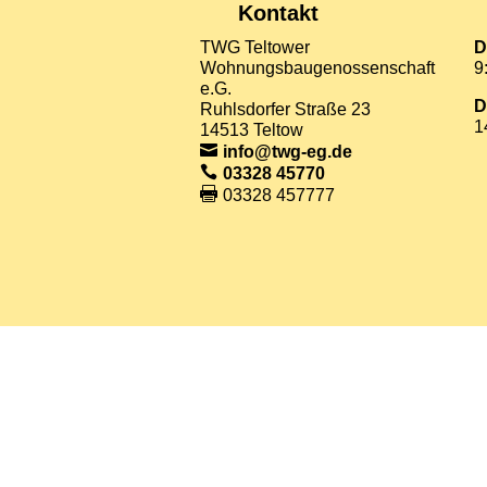
Kontakt
TWG Teltower
D
Wohnungsbaugenossenschaft
9
e.G.
D
Ruhlsdorfer Straße 23
1
14513 Teltow
info@twg-eg.de
03328 45770
03328 457777