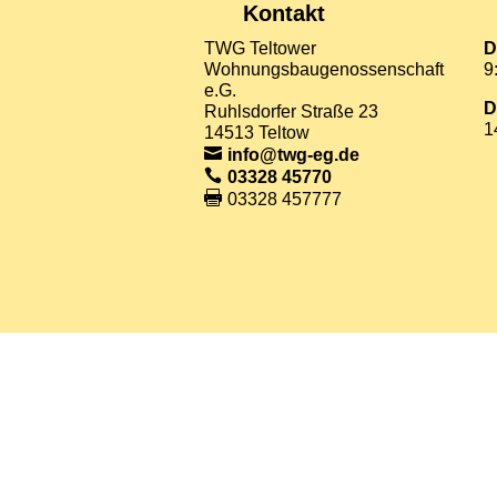
Kontakt
TWG Teltower
D
Wohnungsbaugenossenschaft
9
e.G.
D
Ruhlsdorfer Straße 23
1
14513 Teltow
info@twg-eg.de
03328 45770
03328 457777