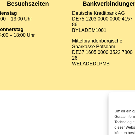
Besuchszeiten
Bankverbindunge
ienstag
Deutsche Kreditbank AG
:00 – 13:00 Uhr
DE75 1203 0000 0000 4157
86
onnerstag
BYLADEM1001
4:00 – 18:00 Uhr
Mittelbrandenburgische
Sparkasse Potsdam
DE37 1605 0000 3522 7800
26
WELADED1PMB
Um dir ein o
Geräteinfor
Technologien
dieser Websi
können best