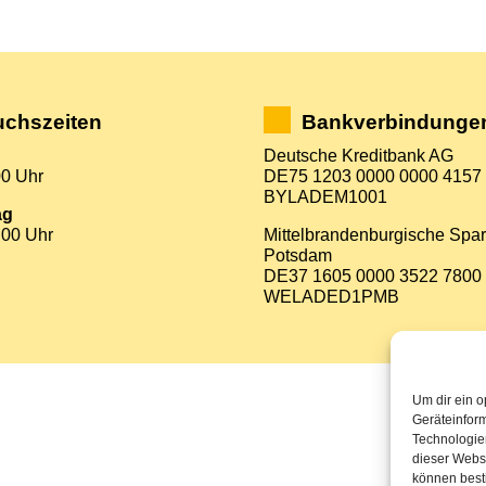
chszeiten
Bankverbindunge
Deutsche Kreditbank AG
00 Uhr
DE75 1203 0000 0000 4157
BYLADEM1001
ag
:00 Uhr
Mittelbrandenburgische Spa
Potsdam
DE37 1605 0000 3522 7800
WELADED1PMB
Um dir ein o
Geräteinfor
Technologien
dieser Websi
können best