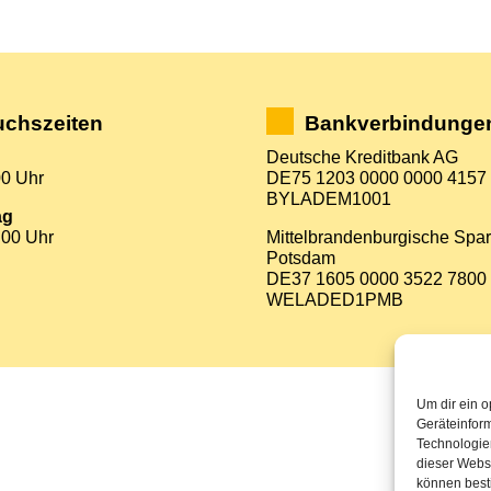
chszeiten
Bankverbindunge
Deutsche Kreditbank AG
00 Uhr
DE75 1203 0000 0000 4157
BYLADEM1001
ag
:00 Uhr
Mittelbrandenburgische Spa
Potsdam
DE37 1605 0000 3522 7800
WELADED1PMB
Um dir ein o
Geräteinfor
Technologien
dieser Websi
können best