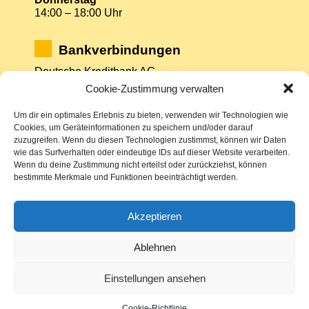
14:00 – 18:00 Uhr
Bankverbindungen
Deutsche Kreditbank AG
DE75 1203 0000 0000 4157 86
Cookie-Zustimmung verwalten
BYLADEM1001
Um dir ein optimales Erlebnis zu bieten, verwenden wir Technologien wie
Mittelbrandenburgische Sparkasse Potsdam
Cookies, um Geräteinformationen zu speichern und/oder darauf
DE37 1605 0000 3522 7800 26
zuzugreifen. Wenn du diesen Technologien zustimmst, können wir Daten
WELADED1PMB
wie das Surfverhalten oder eindeutige IDs auf dieser Website verarbeiten.
Wenn du deine Zustimmung nicht erteilst oder zurückziehst, können
bestimmte Merkmale und Funktionen beeinträchtigt werden.
Impressum
Akzeptieren
Datenschutz
Sitemap
Ablehnen
Cookie-Richtlinie (EU)
Einstellungen ansehen
Cookie-Richtlinie