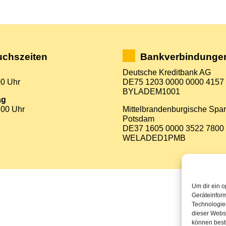
chszeiten
Bankverbindunge
Deutsche Kreditbank AG
00 Uhr
DE75 1203 0000 0000 4157
BYLADEM1001
ag
:00 Uhr
Mittelbrandenburgische Spa
Potsdam
DE37 1605 0000 3522 7800
WELADED1PMB
Um dir ein o
Geräteinfor
Technologien
dieser Websi
können best