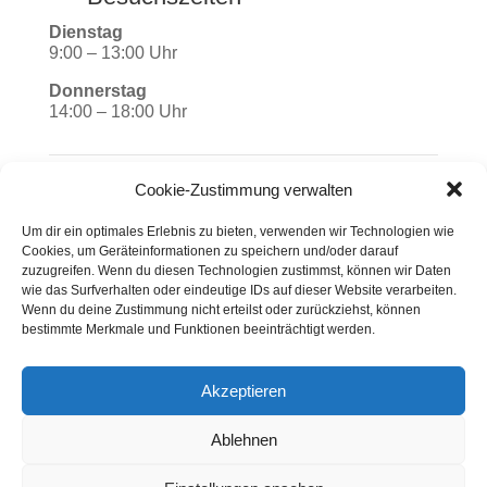
Dienstag
9:00 – 13:00 Uhr
Donnerstag
14:00 – 18:00 Uhr
Cookie-Zustimmung verwalten
Bankverbindungen
Um dir ein optimales Erlebnis zu bieten, verwenden wir Technologien wie
Cookies, um Geräteinformationen zu speichern und/oder darauf
Deutsche Kreditbank AG
zuzugreifen. Wenn du diesen Technologien zustimmst, können wir Daten
DE75 1203 0000 0000 4157 86
wie das Surfverhalten oder eindeutige IDs auf dieser Website verarbeiten.
BYLADEM1001
Wenn du deine Zustimmung nicht erteilst oder zurückziehst, können
bestimmte Merkmale und Funktionen beeinträchtigt werden.
Mittelbrandenburgische Sparkasse Potsdam
DE37 1605 0000 3522 7800 26
WELADED1PMB
Akzeptieren
Ablehnen
Impressum