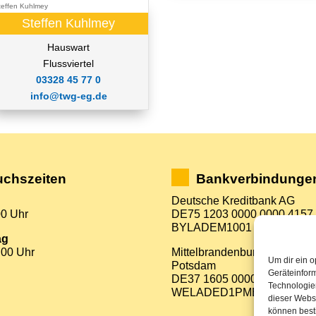
Steffen Kuhlmey
Hauswart
Flussviertel
03328 45 77 0
info@twg-eg.de
chszeiten
Bankverbindunge
Deutsche Kreditbank AG
00 Uhr
DE75 1203 0000 0000 4157
BYLADEM1001
ag
:00 Uhr
Mittelbrandenburgische Spa
Um dir ein o
Potsdam
Geräteinfor
DE37 1605 0000 3522 7800
Technologien
WELADED1PMB
dieser Websi
können best