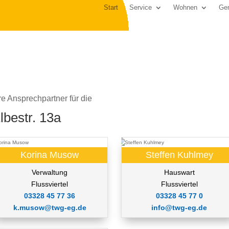
Start
Service
Wohnen
Gen
re Ansprechpartner für die
lbestr. 13a
Korina Musow
Steffen Kuhlmey
Verwaltung
Hauswart
Flussviertel
Flussviertel
03328 45 77 36
03328 45 77 0
k.musow@twg-eg.de
info@twg-eg.de