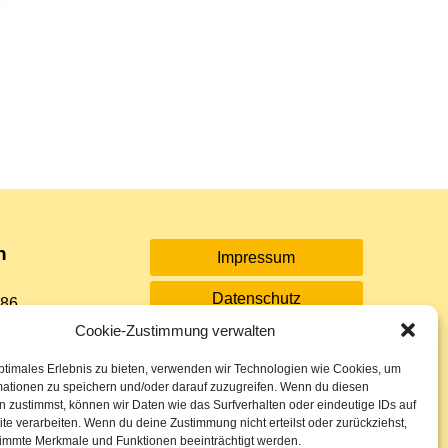
n
Impressum
Datenschutz
 86
Cookie-Zustimmung verwalten
Sitemap
rkasse
ptimales Erlebnis zu bieten, verwenden wir Technologien wie Cookies, um
Cookie-Richtlinie (EU)
mationen zu speichern und/oder darauf zuzugreifen. Wenn du diesen
 26
 zustimmst, können wir Daten wie das Surfverhalten oder eindeutige IDs auf
te verarbeiten. Wenn du deine Zustimmung nicht erteilst oder zurückziehst,
immte Merkmale und Funktionen beeinträchtigt werden.