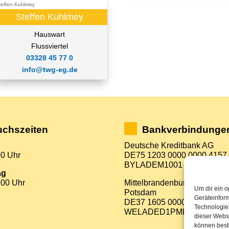
Steffen Kuhlmey
Hauswart
Flussviertel
03328 45 77 0
info@twg-eg.de
chszeiten
Bankverbindunge
Deutsche Kreditbank AG
00 Uhr
DE75 1203 0000 0000 4157
BYLADEM1001
ag
:00 Uhr
Mittelbrandenburgische Spa
Um dir ein o
Potsdam
Geräteinfor
DE37 1605 0000 3522 7800
Technologien
WELADED1PMB
dieser Websi
können best