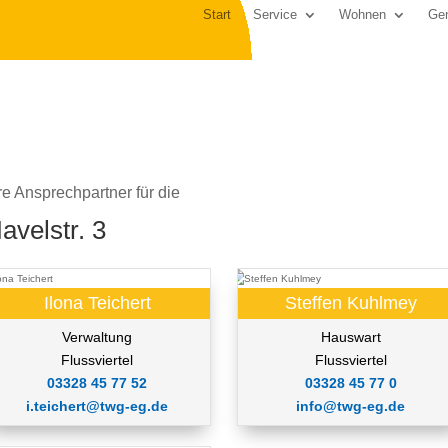
Start
Service
Wohnen
Gen
re Ansprechpartner für die
avelstr. 3
Ilona Teichert
Steffen Kuhlmey
Verwaltung
Hauswart
Flussviertel
Flussviertel
03328 45 77 52
03328 45 77 0
i.teichert@twg-eg.de
info@twg-eg.de