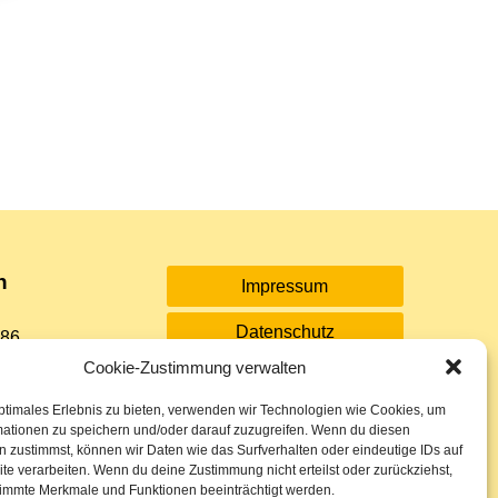
n
Impressum
Datenschutz
 86
Cookie-Zustimmung verwalten
Sitemap
rkasse
ptimales Erlebnis zu bieten, verwenden wir Technologien wie Cookies, um
Cookie-Richtlinie (EU)
mationen zu speichern und/oder darauf zuzugreifen. Wenn du diesen
 26
 zustimmst, können wir Daten wie das Surfverhalten oder eindeutige IDs auf
te verarbeiten. Wenn du deine Zustimmung nicht erteilst oder zurückziehst,
immte Merkmale und Funktionen beeinträchtigt werden.