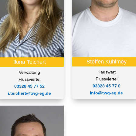
Steffen Kuhlmey
Ilona Teichert
Hauswart
Verwaltung
Flussviertel
Flussviertel
03328 45 77 0
03328 45 77 52
info@twg-eg.de
i.teichert@twg-eg.de