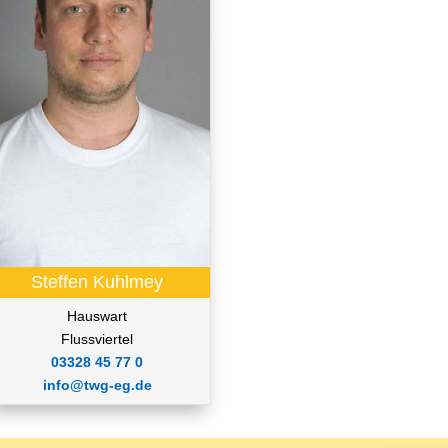
Steffen Kuhlmey
Hauswart
Flussviertel
03328 45 77 0
info@twg-eg.de