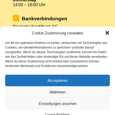
14:00 – 18:00 Uhr
Bankverbindungen
Deutsche Kreditbank AG
DE75 1203 0000 0000 4157 86
Cookie-Zustimmung verwalten
BYLADEM1001
Um dir ein optimales Erlebnis zu bieten, verwenden wir Technologien wie
Mittelbrandenburgische Sparkasse Potsdam
Cookies, um Geräteinformationen zu speichern und/oder darauf
DE37 1605 0000 3522 7800 26
zuzugreifen. Wenn du diesen Technologien zustimmst, können wir Daten
WELADED1PMB
wie das Surfverhalten oder eindeutige IDs auf dieser Website verarbeiten.
Wenn du deine Zustimmung nicht erteilst oder zurückziehst, können
bestimmte Merkmale und Funktionen beeinträchtigt werden.
Impressum
Akzeptieren
Datenschutz
Sitemap
Ablehnen
Cookie-Richtlinie (EU)
Einstellungen ansehen
Cookie-Richtlinie