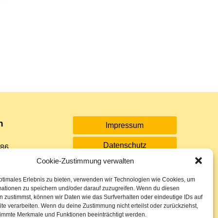
n
Impressum
Datenschutz
 86
Cookie-Zustimmung verwalten
Sitemap
rkasse
ptimales Erlebnis zu bieten, verwenden wir Technologien wie Cookies, um
Cookie-Richtlinie (EU)
mationen zu speichern und/oder darauf zuzugreifen. Wenn du diesen
 26
 zustimmst, können wir Daten wie das Surfverhalten oder eindeutige IDs auf
te verarbeiten. Wenn du deine Zustimmung nicht erteilst oder zurückziehst,
immte Merkmale und Funktionen beeinträchtigt werden.