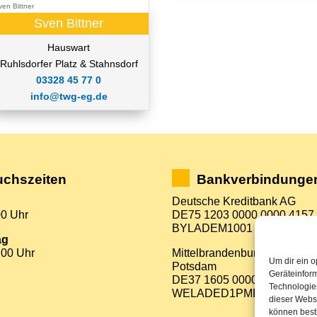
Sven Bittner
Hauswart
Ruhlsdorfer Platz & Stahnsdorf
03328 45 77 0
info@twg-eg.de
chszeiten
Bankverbindunge
Deutsche Kreditbank AG
00 Uhr
DE75 1203 0000 0000 4157
BYLADEM1001
ag
:00 Uhr
Mittelbrandenburgische Spa
Um dir ein o
Potsdam
Geräteinfor
DE37 1605 0000 3522 7800
Technologien
WELADED1PMB
dieser Websi
können best