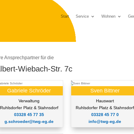
Start
Service
Wohnen
Gen
re Ansprechpartner für die
lbert-Wiebach-Str. 7c
Gabriele Schröder
Sven Bittner
Verwaltung
Hauswart
Ruhlsdorfer Platz & Stahnsdorf
Ruhlsdorfer Platz & Stahnsdor
03328 45 77 35
03328 45 77 0
g.schroeder@twg-eg.de
info@twg-eg.de